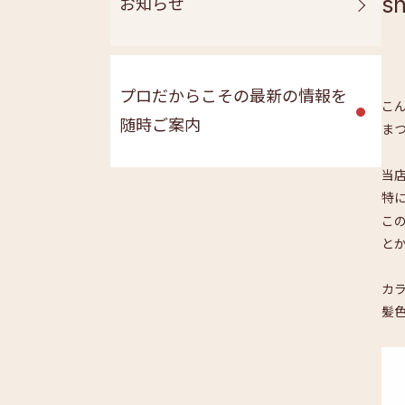
s
お知らせ
プロだからこその最新の情報を
こ
随時ご案内
ま
当店
特
こ
と
カ
髪