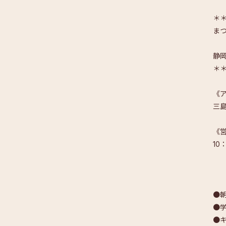
＊
ま
静岡
＊
《
三
《
10
●朝
●学
●