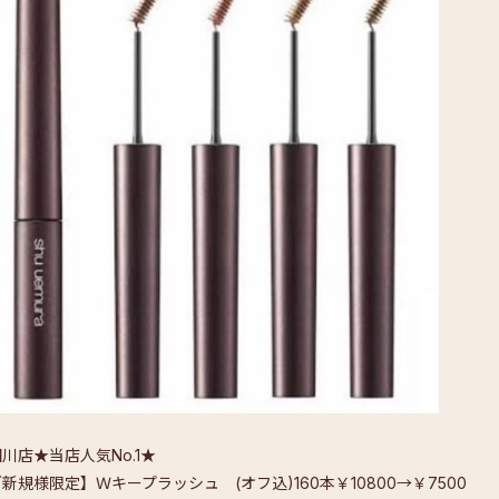
川店★当店人気No.1★
新規様限定】Ｗキープラッシュ (オフ込)160本￥10800→￥7500