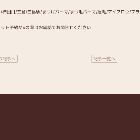
/柿田川/三島/三島駅/まつげパーマ/まつ毛パーマ/眉毛
/アイブロウ/フ
ネット予約が×の際はお電話でお問合せください
の記事へ
記事一覧へ