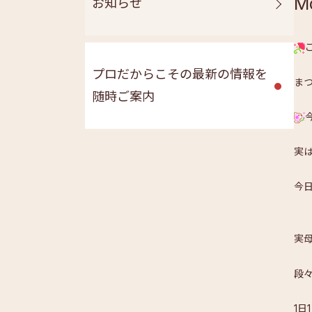
M
お知らせ
プロだからこその最新の情報を
ま
随時ご案内
実
今
実
段
1