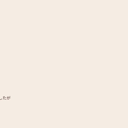
したが
す