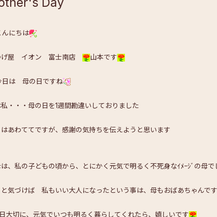
other's Day
こんにちは
つげ屋 イオン 富士南店
山本です
今日は 母の日ですね
は私・・・母の日を1週間勘違いしておりました
日はあわててですが、感謝の気持ちを伝えようと思います
母は、私の子どもの頃から、とにかく元気で明るく不死身なｲﾒｰｼﾞの母で
々と気づけば 私もいい大人になったという事は、母もおばあちゃんで
日1日大切に、元気でいつも明るく暮らしてくれたら、嬉しいです