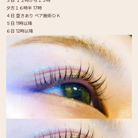
３日 １２時から１５時
夕方１６時半 17時
４日 空きあり ペア施術ＯＫ
５日 11時以降
６日 12時以降