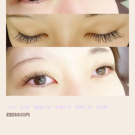
（ｼﾙｸ 0.09 目頭Ｃ10 中央Ｃ11 目尻Ｃ12 120本）
初回8800円