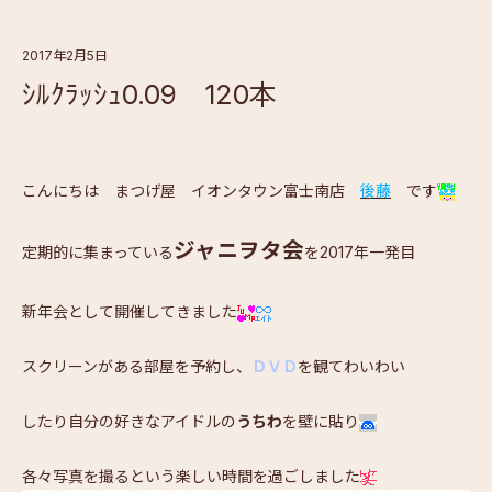
2017年2月5日
ｼﾙｸﾗｯｼｭ0.09 120本
こんにちは まつげ屋 イオンタウン富士南店
後藤
です
ジャニヲタ会
定期的に集まっている
を2017年一発目
新年会として開催してきました
スクリーンがある部屋を予約し、
ＤＶＤ
を観てわいわい
したり自分の好きなアイドルの
うちわ
を壁に貼り
各々写真を撮るという楽しい時間を過ごしました