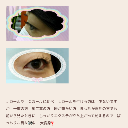
Ｊカールや Ｃカールに比べ Ｌカールを付ける方は 少ないです
が 一重の方 奥二重の方 瞼が重たい方 まつ毛が直毛の方でも
前から見たときに しっかりエクステが立ち上がって見えるので ぱ
っちりお目々
に 大変身