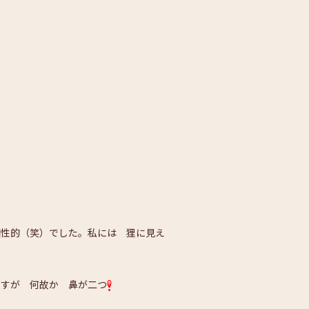
個性的（笑）でした。私には 狸に見え
ますが 何故か 鼻が二つ