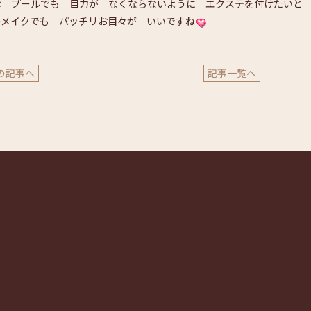
は プールでも 目力が なくならないように エクステを付けたいと
ーメイクでも パッチリお目々が いいですね
の記事へ
記事一覧へ