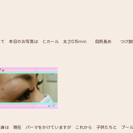
して 本日のお写真は Ｃカール 太さ0.15ｍｍ 目尻長め つけ放
自身は 現在 パーマをかけていますが これから 子供たちと プー