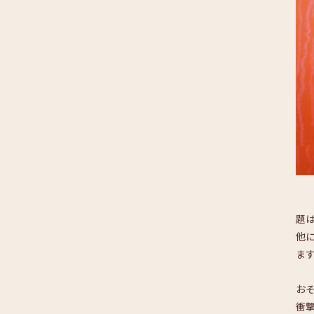
題
他
ま
お
衝