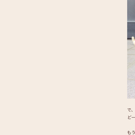
で
ど
も