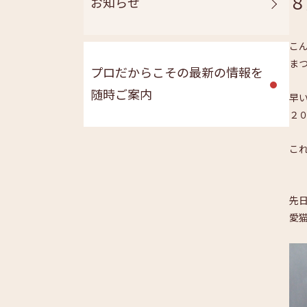
８
お知らせ
こ
ま
プロだからこその最新の情報を
随時ご案内
早
２
こ
先
愛