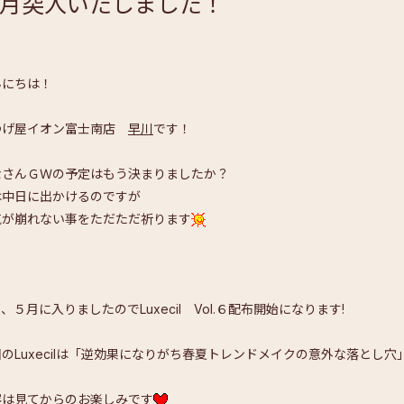
月突入いたしました！
んにちは！
つげ屋イオン富士南店
早川
です！
なさんＧＷの予定はもう決まりましたか？
は中日に出かけるのですが
気が崩れない事をただただ祈ります
、５月に入りましたのでLuxecil Vol.６配布開始になります!
のLuxecilは「逆効果になりがち春夏トレンドメイクの意外な落とし穴
容は見てからのお楽しみです