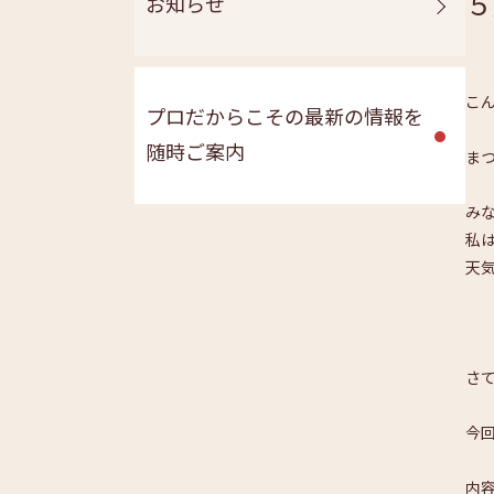
５
お知らせ
こ
プロだからこその最新の情報を
随時ご案内
ま
み
私
天
さて
今回
内