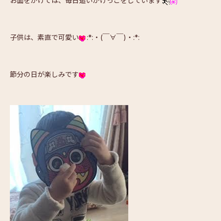
お面をかけては、毎日追いかけっこをしています
子供は、素直で可愛い
:*:・(￣∀￣)・:*:
節分の日が楽しみです