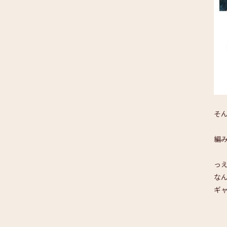
そ
編
っ
な
ギ