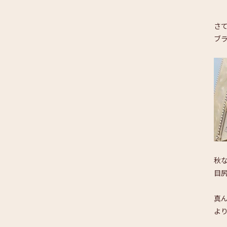
さ
ブ
秋
目
真
よ