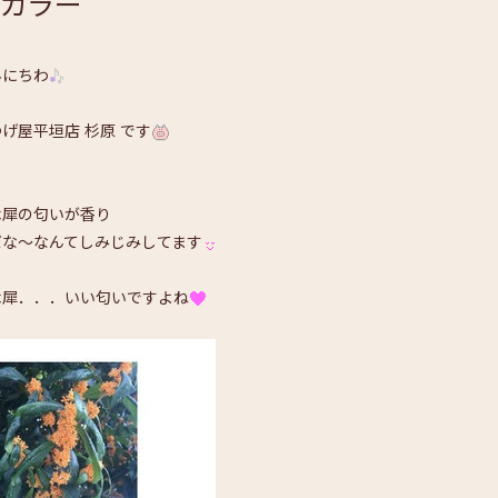
カラー
んにちわ
げ屋平垣店 杉原 です
木犀の匂いが香り
だな～なんてしみじみしてます
木犀．．．いい匂いですよね