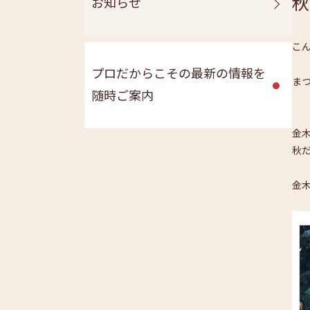
秋
お知らせ
こ
プロだからこその最新の情報を
まつ
随時ご案内
金
秋
金