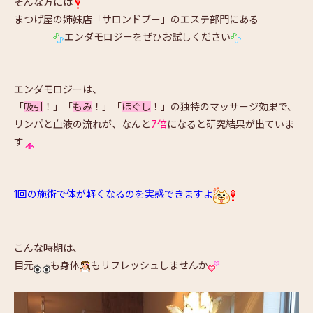
そんな方には
まつげ屋の姉妹店「サロンドブー」のエステ部門にある
エンダモロジーをぜひお試しください
エンダモロジーは、
「
吸引
！」「
もみ
！」「
ほぐし
！」の独特のマッサージ効果で、
リンパと血液の流れが、なんと
7倍
になると研究結果が出ていま
す
1回の施術で体が軽くなるのを実感できますよ
こんな時期は、
目元
も身体
もリフレッシュしませんか