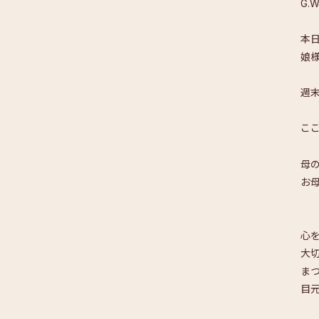
G.
本
娘
週
こ
母
お
心
大
ま
目