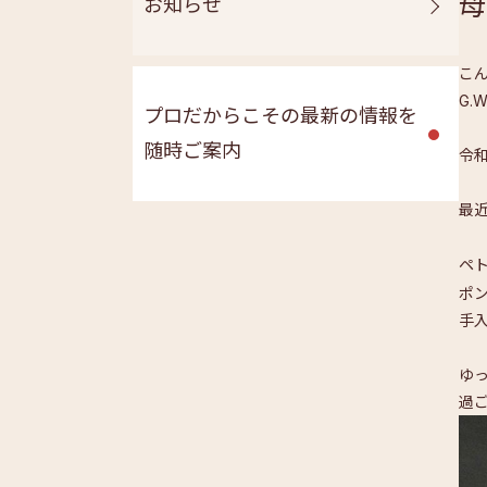
母
お知らせ
こ
G
プロだからこその最新の情報を
随時ご案内
令
最
ペ
ポ
手
ゆ
過