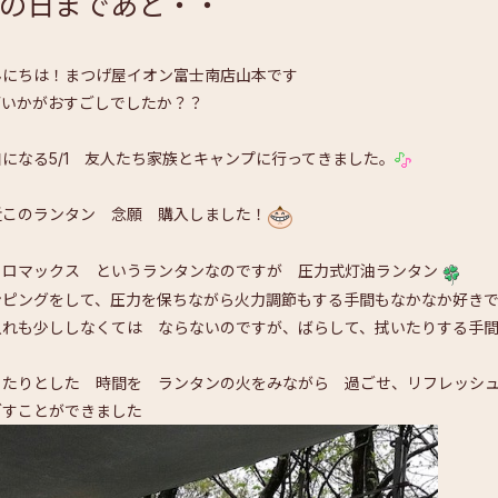
の日まであと・・
んにちは！まつげ屋イオン富士南店山本です
.Wいかがおすごしでしたか？？
和になる5/1 友人たち家族とキャンプに行ってきました。
近このランタン 念願 購入しました！
トロマックス というランタンなのですが 圧力式灯油ランタン
ンピングをして、圧力を保ちながら火力調節もする手間もなかなか好き
入れも少ししなくては ならないのですが、ばらして、拭いたりする手
ったりとした 時間を ランタンの火をみながら 過ごせ、リフレッシ
ごすことができました