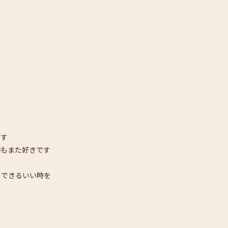
です
間もまた好きです
ュできるいい時を