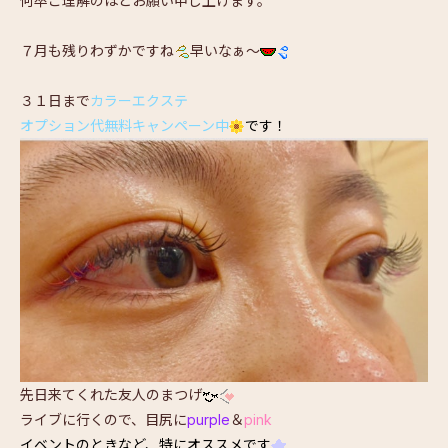
何卒ご理解のほどお願い申し上げます。
７月も残りわずかですね
早いなぁ～
３１日まで
カラーエクステ
オプション代無料キャンペーン中
です！
先日来てくれた友人のまつげ
ライブに行くので、目尻に
purple
＆
pink
イベントのときなど、特にオススメです