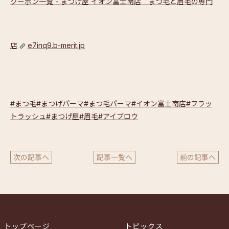
クーポン一覧 - まつげ屋 イオン富士南店 まつ毛と眉毛の専門
店
e7inq9.b-merit.jp
#まつ毛
#まつげパーマ
#まつ毛パーマ
#イオン富士南店
#フラッ
トラッシュ
#まつげ屋
#眉毛
#アイブロウ
次の記事へ
記事一覧へ
前の記事へ
トップページ
トピックス