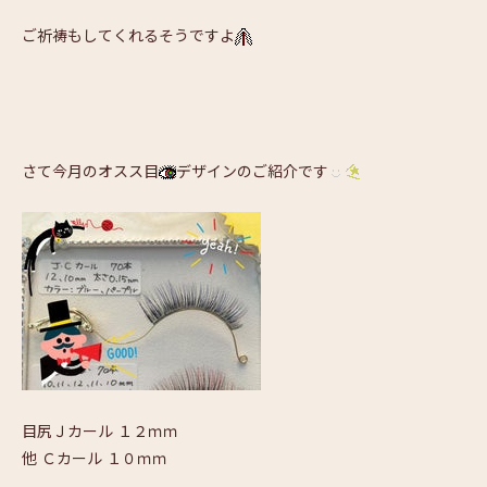
ご祈祷もしてくれるそうですよ
さて今月のオスス目
デザインのご紹介です
目尻Ｊカール １２ｍｍ
他 Ｃカール １０ｍｍ