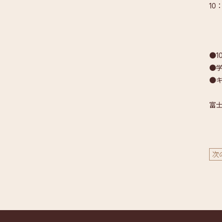
10
●1
●学
●
富士
次