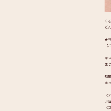
く
ど
★当
【ご
＊
ま
静
＊
《
JR
《