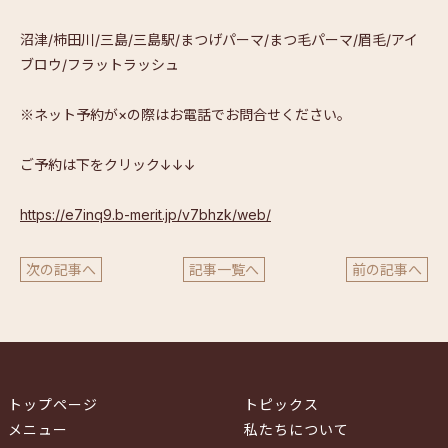
沼津/柿田川/三島/三島駅/まつげパーマ/まつ毛パーマ/眉毛
/アイ
ブロウ/フラットラッシュ
※ネット予約が×の際はお電話でお問合せください。
ご予約は下をクリック↓↓↓
https://e7inq9.b-merit.jp/
v7bhzk/web/
次の記事へ
記事一覧へ
前の記事へ
トップページ
トピックス
メニュー
私たちについて