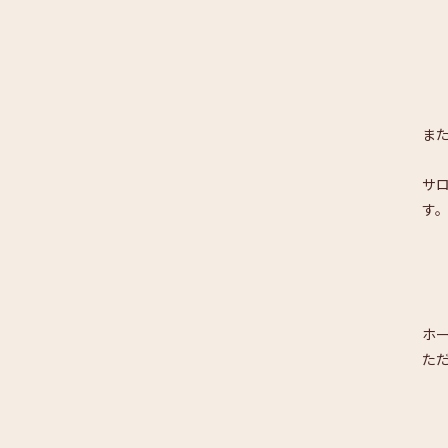
ま
サ
す
ホ
た