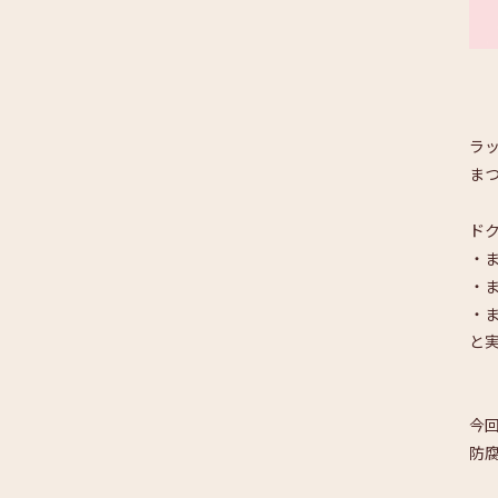
ラ
ま
ド
・
・
・
と
今
防