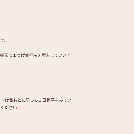
ます。
の根元にまつげ美容液を導入していきま
ストは首もとに塗って１日様子をみてい
けください