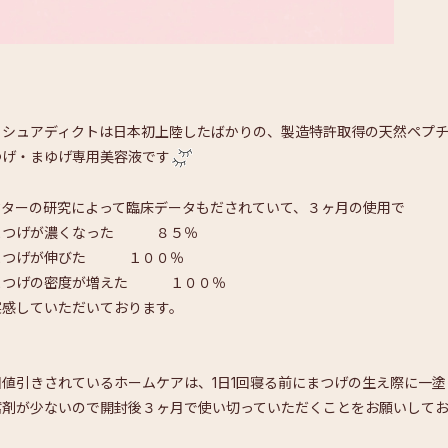
ッシュアディクトは日本初上陸したばかりの、製造特許取得の天然ペプ
つげ・まゆげ専用美容液です
クターの研究によって臨床データもだされていて、３ヶ月の使用で
まつげが濃くなった ８５％
まつげが伸びた １００％
まつげの密度が増えた １００％
実感していただいております。
回値引きされているホームケアは、1日1回寝る前にまつげの生え際に一
腐剤が少ないので開封後３ヶ月で使い切っていただくことをお願いして