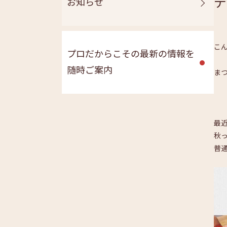
デ
お知らせ
こ
プロだからこその最新の情報を
随時ご案内
まつ
最
秋
普