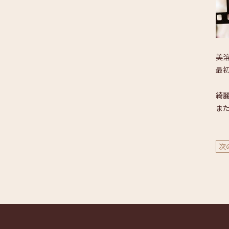
美
最
綺
ま
次