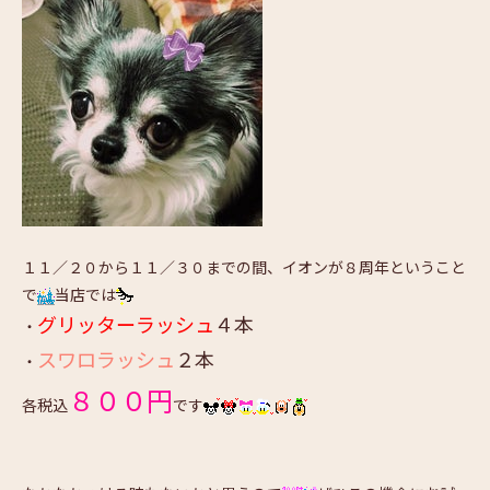
１１／２０から１１／３０までの間、イオンが８周年ということ
で
当店では
グリッターラッシュ
４本
・
スワロラッシュ
２本
・
８００円
各税込
です