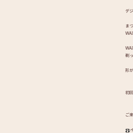
デ
ま
W
W
剃
形
初
ご