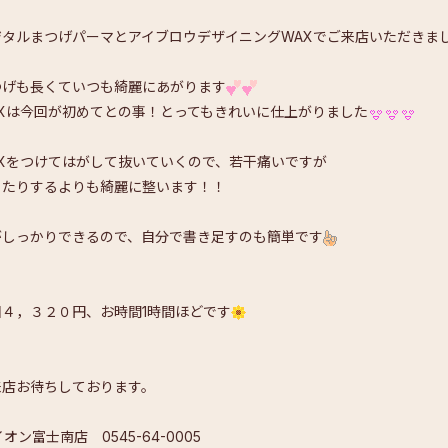
ジタルまつげパーマとアイブロウデザイニングWAXでご来店いただきま
つげも長くていつも綺麗にあがります
AXは今回が初めてとの事！とってもきれいに仕上がりました
AXをつけてはがして抜いていくので、若干痛いですが
ったりするよりも綺麗に整います！！
がしっかりできるので、自分で書き足すのも簡単です
回４，３２０円、お時間1時間ほどです
来店お待ちしております。
イオン富士南店 0545-64-0005