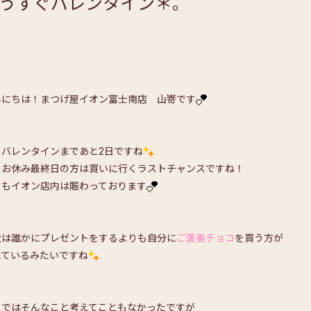
うすぐバレンタイン＊。
んにちは！まつげ屋イオン富士南店 山嵜です
うバレンタインまであと2日ですね
日お休み最終日の方は買いに行くラストチャンスですね！
日もイオン店内は賑わっております
近は誰かにプレゼントをするよりも自分に
ご褒美チョコ
を買う方が
えているみたいですね
まではそんなこと考えてこともなかったですが