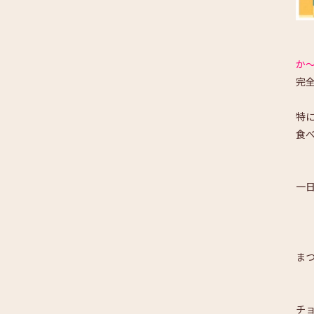
か
完
特
食
一
ま
チ