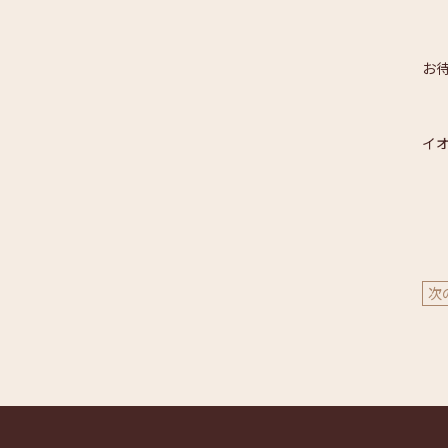
お
イオ
次