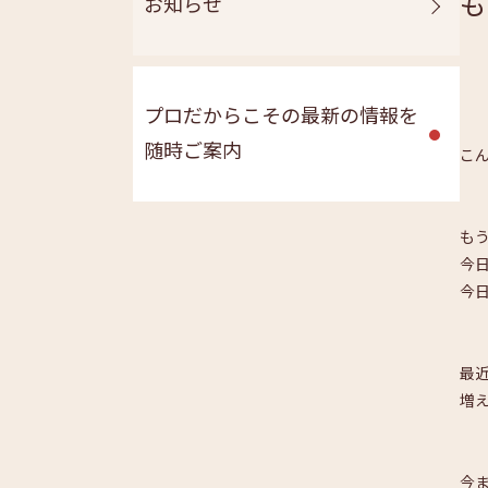
も
お知らせ
プロだからこその最新の情報を
随時ご案内
こ
も
今
今
最
増
今