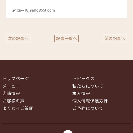
る」ために 健康と美しさのエッセンスが降り注ぐよ
う努めてまいります
xn--18j9a9d855t.com
次の記事へ
記事一覧へ
前の記事へ
トップページ
トピックス
メニュー
私たちについて
店舗情報
求人情報
お客様の声
個人情報保護方針
よくあるご質問
ご予約について