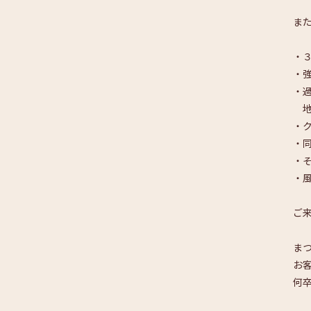
ま
・
・
・
地
・
・
・
・
ご
ま
お
何