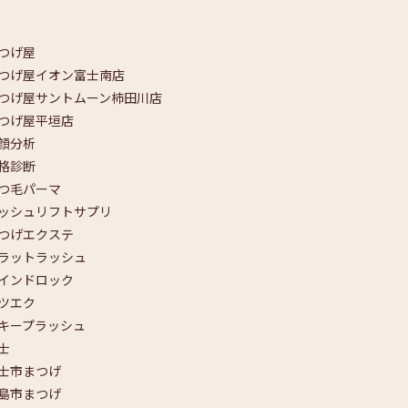
つげ屋
まつげ屋イオン富士南店
まつげ屋サントムーン柿田川店
まつげ屋平垣店
#お顔分析
#骨格診断
まつ毛パーマ
ラッシュリフトサプリ
まつげエクステ
フラットラッシュ
バインドロック
#マツエク
Ｗキープラッシュ
#富士
富士市まつげ
三島市まつげ