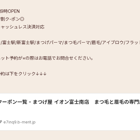
9時OPEN
割ク-ポン◎
キャッシュレス決済対応
/富士駅/新富士駅/まつげパーマ/まつ毛パーマ/眉毛/ア
イブロウ/フラッ
ネット予約が×の際はお電話でお問合せください。
予約は下をクリック↓↓↓
クーポン一覧 - まつげ屋 イオン富士南店 まつ毛と眉毛の専門
e7inq9.b-merit.jp