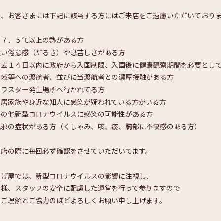
た、
お客さまには下記に該当する方にはご来店をご遠慮いただいており
３７．５℃以上の熱がある方
強い倦怠感（だるさ）や息苦しさがある方
過去１４日以内に政府から入国制限、
入国後に健康観察期間を必要とし
域等への渡航者、並びに当渡航者との濃厚接触がある方
クラスター発生場所へ行かれてる方
同居家族や身近な知人に感染が疑われている方がいる方
その他新型コロナウイルスに感染の可能性がある方
風邪の症状がある方（くしゃみ、咳、痰、
胸部に不快感のある方）
来店の際に毎回必ず確認をさせていただいてます。
つげ屋では、新型コロナウイルスの影響に注視し、
客様、スタッフの安全に配慮した運営を行って参りますので
卒ご理解とご協力のほどよろしくお願い申し上げます。