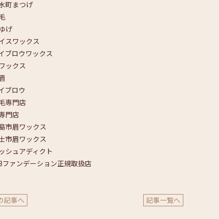
清水町まつげ
#眉毛
#まゆげ
ライスワックス
アイブロウワックス
眉ワックス
#美眉
アイブロウ
眉毛専門店
眉専門店
三島市眉ワックス
富士市眉ワックス
ラッシュアディクト
Ｖ3ファンデーション正規取扱店
の記事へ
記事一覧へ