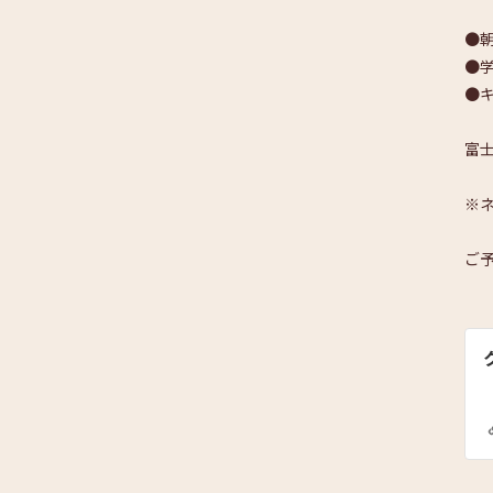
●朝
●学
●
富士
※
ご