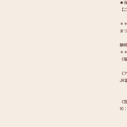
★当
【ご
＊
ま
静
＊
《電
《
JR
《
10