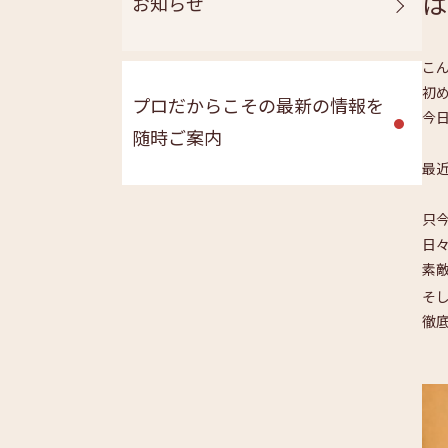
は
お知らせ
こ
初
プロだからこその最新の情報を
今
随時ご案内
最
只
日
素
そ
徹