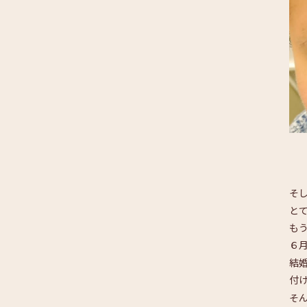
そ
と
も
６
結
付
そ