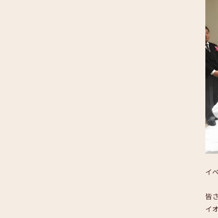
イ
皆
イ